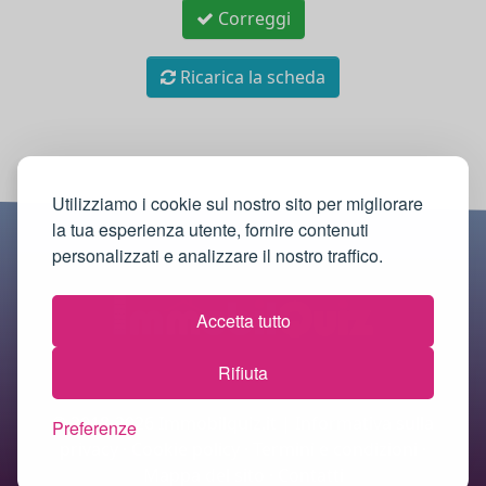
Correggi
Ricarica la scheda
Utilizziamo i cookie sul nostro sito per migliorare
la tua esperienza utente, fornire contenuti
personalizzati e analizzare il nostro traffico.
Accetta tutto
Rifiuta
© 2018-2026 Immobilquiz.it |
Informativa sulla
Preferenze
privacy
·
Cookie policy
·
Termini e condizioni
·
Mappa del sito
·
Contatti