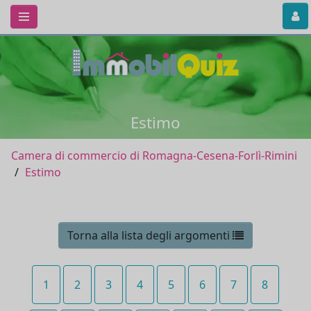
Estimo
Camera di commercio di Romagna-Cesena-Forlì-Rimini
Estimo
Torna alla lista degli argomenti
1
2
3
4
5
6
7
8