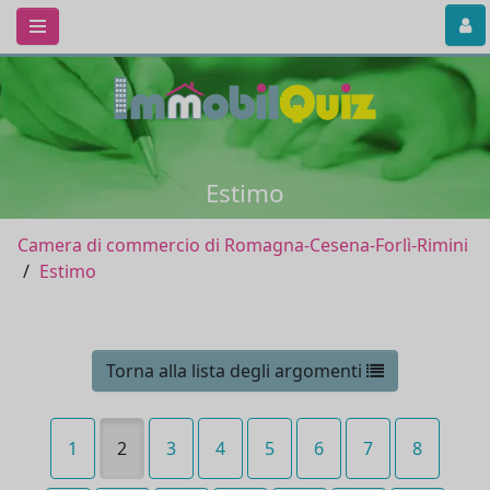
Estimo
Camera di commercio di Romagna-Cesena-Forlì-Rimini
Estimo
Torna alla lista degli argomenti
1
2
3
4
5
6
7
8