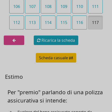
106
107
108
109
110
111
112
113
114
115
116
117
Ricarica la scheda
Scheda casuale
Estimo
Per "premio" parlando di una polizza
assicurativa si intende: