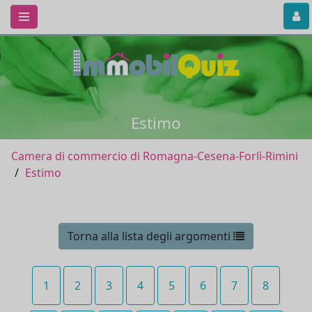
Estimo
Camera di commercio di Romagna-Cesena-Forlì-Rimini
Estimo
Torna alla lista degli argomenti
1
2
3
4
5
6
7
8