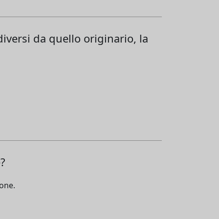
 diversi da quello originario, la
e?
ione.