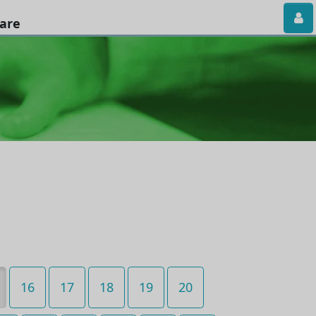
iare
16
17
18
19
20