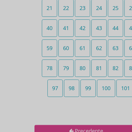
21
22
23
24
25
2
40
41
42
43
44
4
59
60
61
62
63
6
78
79
80
81
82
8
97
98
99
100
101
Precedente