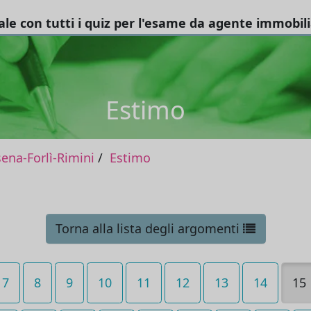
tale con tutti i quiz per l'esame da agente immobil
Estimo
na-Forlì-Rimini
Estimo
Torna alla lista degli argomenti
7
8
9
10
11
12
13
14
15