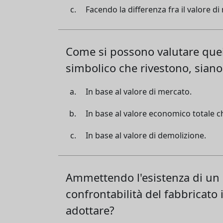
Facendo la differenza fra il valore d
Come si possono valutare quei f
simbolico che rivestono, siano
In base al valore di mercato.
In base al valore economico totale c
In base al valore di demolizione.
Ammettendo l'esistenza di un m
confrontabilità del fabbricato 
adottare?