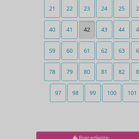
21
22
23
24
25
2
40
41
42
43
44
4
59
60
61
62
63
6
78
79
80
81
82
8
97
98
99
100
101
Precedente