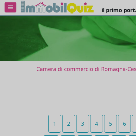
il primo por
Camera di commercio di Romagna-Cese
1
2
3
4
5
6