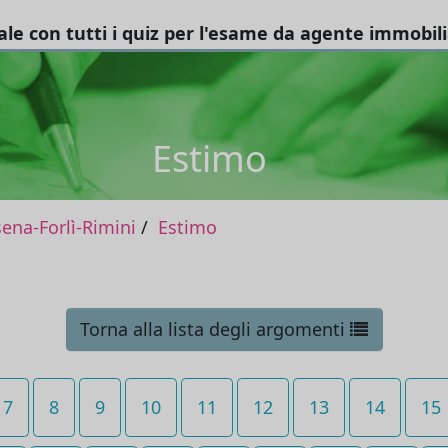
tale con tutti i quiz per l'esame da agente immobil
Estimo
na-Forlì-Rimini
Estimo
Torna alla lista degli argomenti
7
8
9
10
11
12
13
14
15