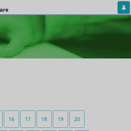
iare
16
17
18
19
20