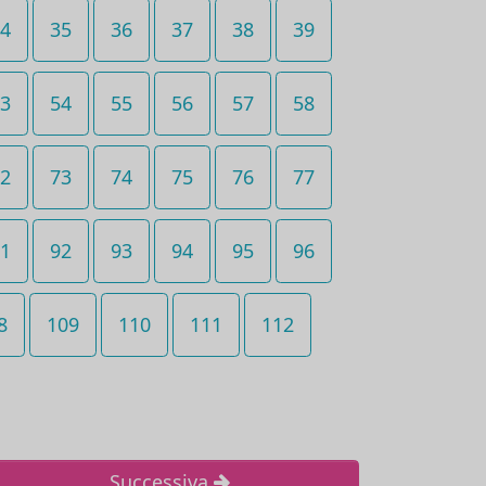
4
35
36
37
38
39
3
54
55
56
57
58
2
73
74
75
76
77
1
92
93
94
95
96
8
109
110
111
112
Successiva