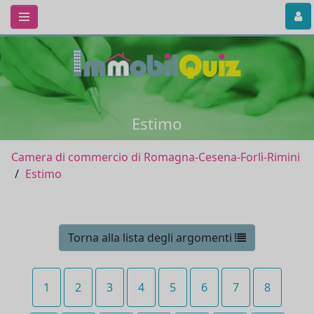
Estimo
Camera di commercio di Romagna-Cesena-Forlì-Rimini
Estimo
Torna alla lista degli argomenti
1
2
3
4
5
6
7
8