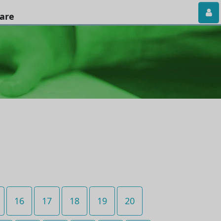
iare
16
17
18
19
20