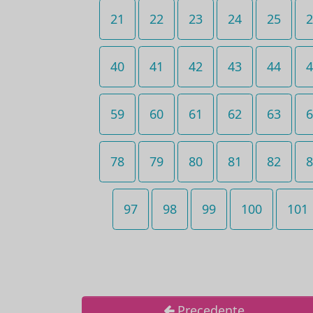
21
22
23
24
25
2
40
41
42
43
44
4
59
60
61
62
63
6
78
79
80
81
82
8
97
98
99
100
101
Precedente