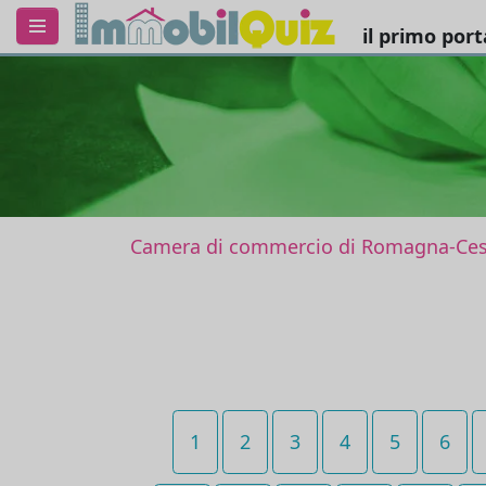
il primo por
Camera di commercio di Romagna-Cese
1
2
3
4
5
6