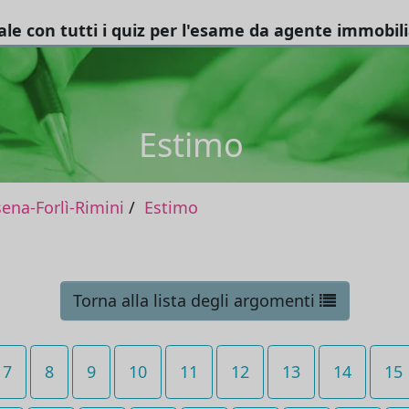
tale con tutti i quiz per l'esame da agente immobil
Estimo
na-Forlì-Rimini
Estimo
Torna alla lista degli argomenti
7
8
9
10
11
12
13
14
15