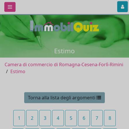
Estimo
Camera di commercio di Romagna-Cesena-Forlì-Rimini
Estimo
Torna alla lista degli argomenti
1
2
3
4
5
6
7
8