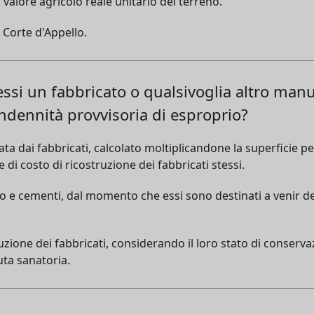
l valore agricolo reale unitario del terreno.
 Corte d'Appello.
essi un fabbricato o qualsivoglia altro manu
indennità provvisoria di esproprio?
 dai fabbricati, calcolato moltiplicandone la superficie per 
e di costo di ricostruzione dei fabbricati stessi.
ito e cementi, dal momento che essi sono destinati a venir de
ruzione dei fabbricati, considerando il loro stato di conserv
uta sanatoria.