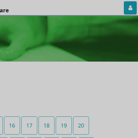
iare
16
17
18
19
20