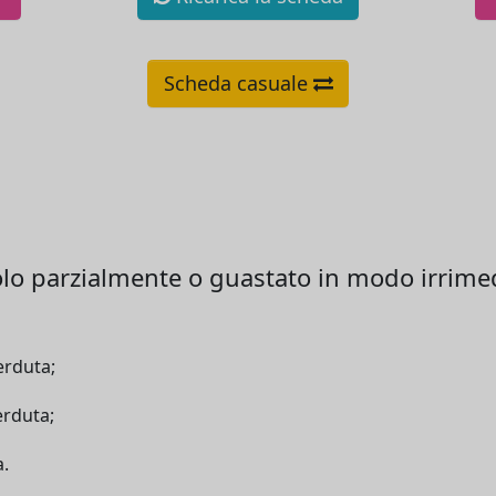
Scheda casuale
olo parzialmente o guastato in modo irrime
erduta;
erduta;
a.