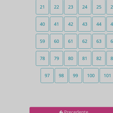
21
22
23
24
25
2
40
41
42
43
44
4
59
60
61
62
63
6
78
79
80
81
82
8
97
98
99
100
101
Precedente