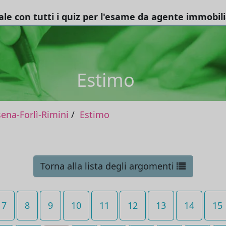
tale con tutti i quiz per l'esame da agente immobil
Estimo
na-Forlì-Rimini
Estimo
Torna alla lista degli argomenti
7
8
9
10
11
12
13
14
15