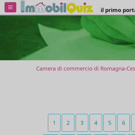
il primo por
Camera di commercio di Romagna-Cese
1
2
3
4
5
6