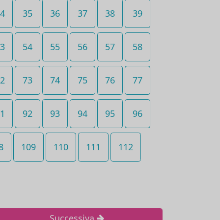
4
35
36
37
38
39
3
54
55
56
57
58
2
73
74
75
76
77
1
92
93
94
95
96
8
109
110
111
112
Successiva