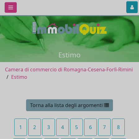
Estimo
Camera di commercio di Romagna-Cesena-Forlì-Rimini
Estimo
Torna alla lista degli argomenti
1
2
3
4
5
6
7
8