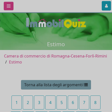
Estimo
Camera di commercio di Romagna-Cesena-Forlì-Rimini
Estimo
Torna alla lista degli argomenti
1
2
3
4
5
6
7
8