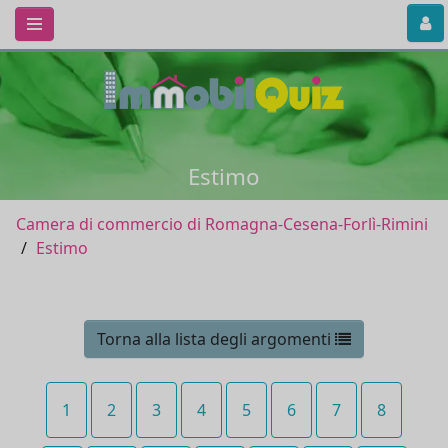
Estimo
Camera di commercio di Romagna-Cesena-Forlì-Rimini
Estimo
Torna alla lista degli argomenti
1
2
3
4
5
6
7
8