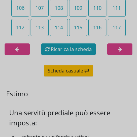
106
107
108
109
110
111
112
113
114
115
116
117
Ricarica la scheda
Scheda casuale
Estimo
Una servitù prediale può essere
imposta: