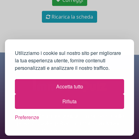
Correggi
Ricarica la scheda
Utilizziamo i cookie sul nostro sito per migliorare
la tua esperienza utente, fornire contenuti
personalizzati e analizzare il nostro traffico.
Accetta tutto
Rifiuta
© 2018-2026 Immobilquiz.it |
Informativa sulla
Preferenze
privacy
·
Cookie policy
·
Termini e condizioni
·
Mappa del sito
·
Contatti