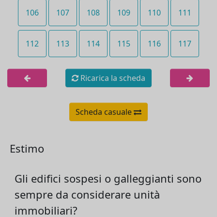
106
107
108
109
110
111
112
113
114
115
116
117
Ricarica la scheda
Scheda casuale
Estimo
Gli edifici sospesi o galleggianti sono
sempre da considerare unità
immobiliari?