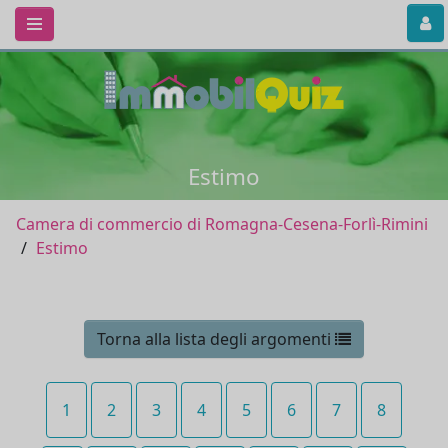
Estimo
Camera di commercio di Romagna-Cesena-Forlì-Rimini
Estimo
Torna alla lista degli argomenti
1
2
3
4
5
6
7
8