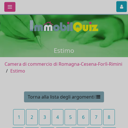
Estimo
Camera di commercio di Romagna-Cesena-Forlì-Rimini
Estimo
Torna alla lista degli argomenti
1
2
3
4
5
6
7
8