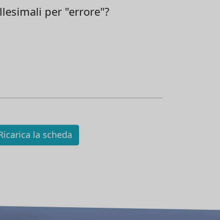
lesimali per "errore"?
icarica la scheda