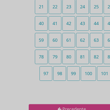
21
22
23
24
25
2
40
41
42
43
44
4
59
60
61
62
63
6
78
79
80
81
82
8
97
98
99
100
101
Precedente