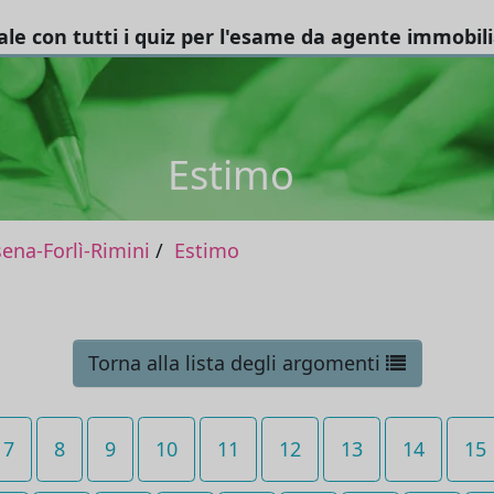
tale con tutti i quiz per l'esame da agente immobil
Estimo
na-Forlì-Rimini
Estimo
Torna alla lista degli argomenti
7
8
9
10
11
12
13
14
15