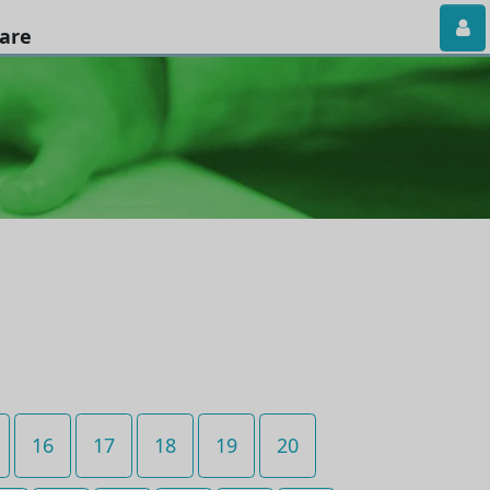
iare
16
17
18
19
20