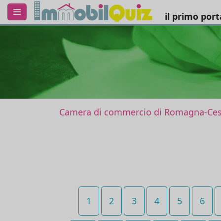
il primo por
Camera di commercio di Romagna-Cese
1
2
3
4
5
6