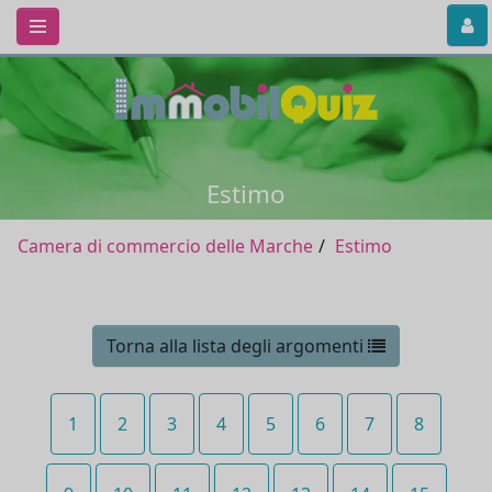
Estimo
Camera di commercio delle Marche
Estimo
Torna alla lista degli argomenti
1
2
3
4
5
6
7
8