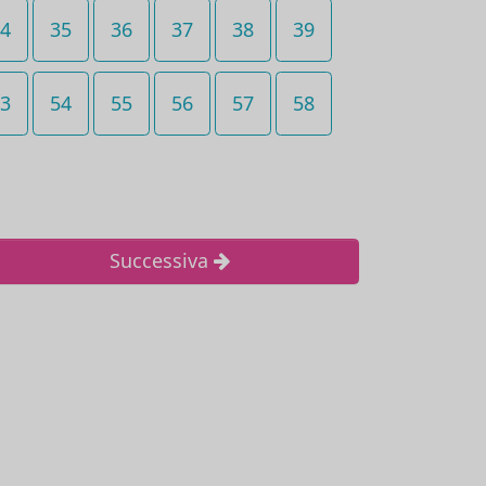
4
35
36
37
38
39
3
54
55
56
57
58
Successiva