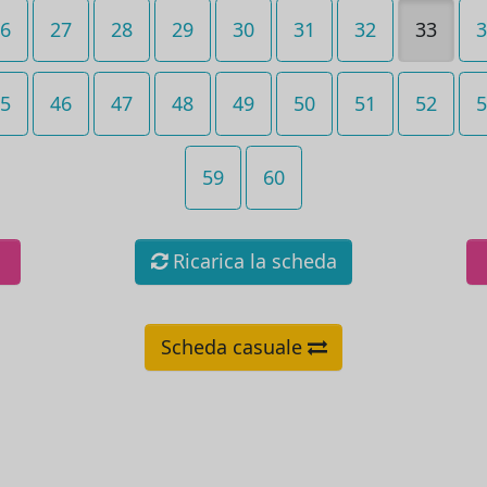
6
27
28
29
30
31
32
33
3
5
46
47
48
49
50
51
52
5
59
60
Ricarica la scheda
Scheda casuale