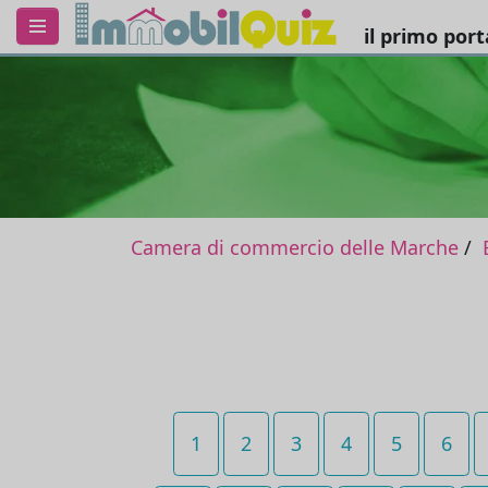
il primo por
Camera di commercio delle Marche
1
2
3
4
5
6