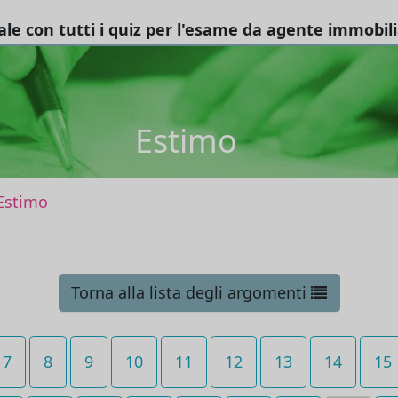
tale con tutti i quiz per l'esame da agente immobil
Estimo
Estimo
Torna alla lista degli argomenti
7
8
9
10
11
12
13
14
15