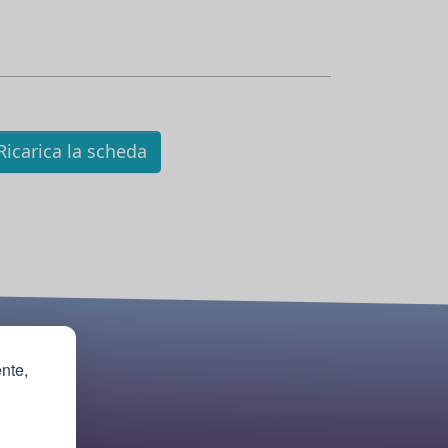
icarica la scheda
ente,