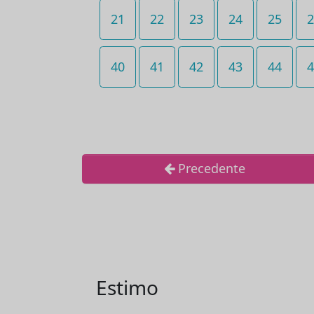
21
22
23
24
25
2
40
41
42
43
44
4
Precedente
Estimo