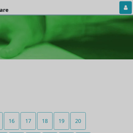
iare
16
17
18
19
20