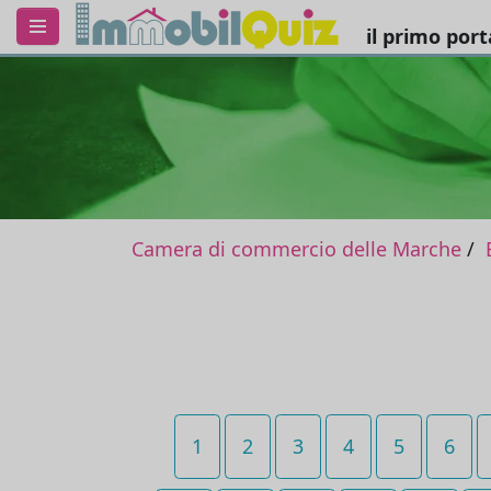
il primo por
Camera di commercio delle Marche
1
2
3
4
5
6