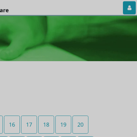
iare
16
17
18
19
20