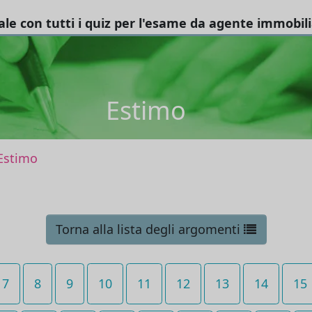
tale con tutti i quiz per l'esame da agente immobil
Estimo
Estimo
Torna alla lista degli argomenti
7
8
9
10
11
12
13
14
15