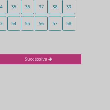
4
35
36
37
38
39
3
54
55
56
57
58
Successiva