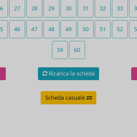
6
27
28
29
30
31
32
33
3
5
46
47
48
49
50
51
52
5
59
60
Ricarica la scheda
Scheda casuale