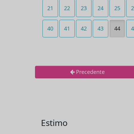
21
22
23
24
25
2
40
41
42
43
44
4
Precedente
Estimo