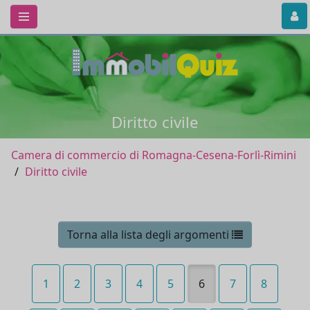
Diritto civile
Camera di commercio di Romagna-Cesena-Forlì-Rimini
Diritto civile
Torna alla lista degli argomenti
1
2
3
4
5
6
7
8