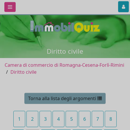
Diritto civile
Camera di commercio di Romagna-Cesena-Forlì-Rimini
Diritto civile
Torna alla lista degli argomenti
1
2
3
4
5
6
7
8