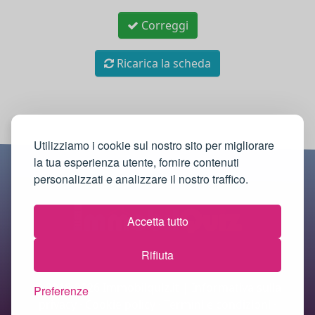
Correggi
Ricarica la scheda
Utilizziamo i cookie sul nostro sito per migliorare
la tua esperienza utente, fornire contenuti
personalizzati e analizzare il nostro traffico.
Accetta tutto
Rifiuta
© 2018-2026 Immobilquiz.it |
Informativa sulla
Preferenze
privacy
·
Cookie policy
·
Termini e condizioni
·