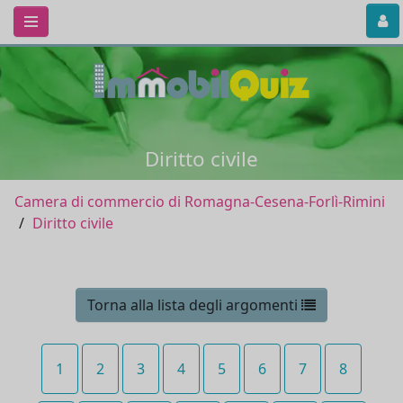
Diritto civile
Camera di commercio di Romagna-Cesena-Forlì-Rimini
Diritto civile
Torna alla lista degli argomenti
1
2
3
4
5
6
7
8