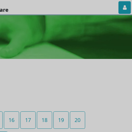
iare
16
17
18
19
20