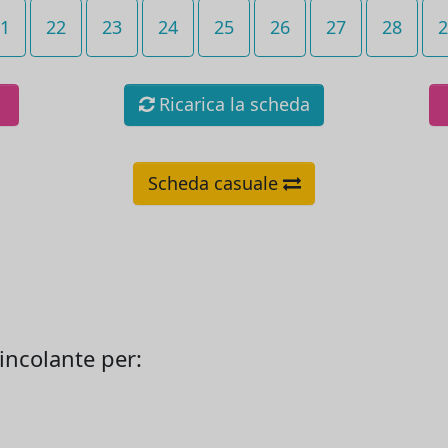
1
22
23
24
25
26
27
28
2
Ricarica la scheda
Scheda casuale
vincolante per: