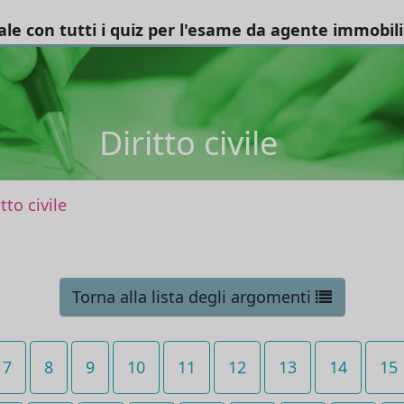
tale con tutti i quiz per l'esame da agente immobil
Diritto civile
itto civile
Torna alla lista degli argomenti
7
8
9
10
11
12
13
14
15