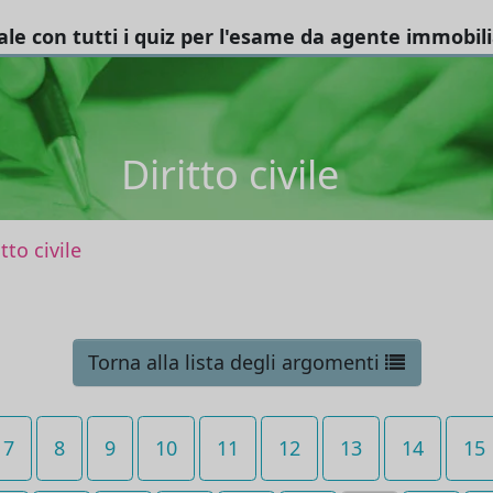
tale con tutti i quiz per l'esame da agente immobil
Diritto civile
itto civile
Torna alla lista degli argomenti
7
8
9
10
11
12
13
14
15