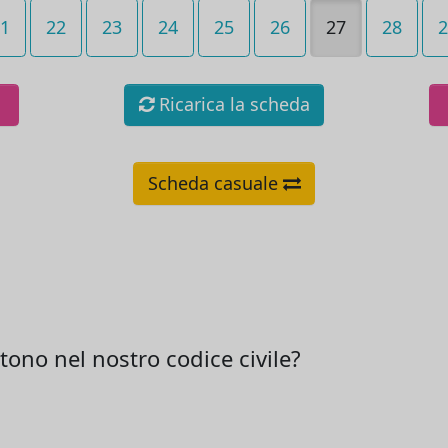
1
22
23
24
25
26
27
28
2
Ricarica la scheda
Scheda casuale
stono nel nostro codice civile?