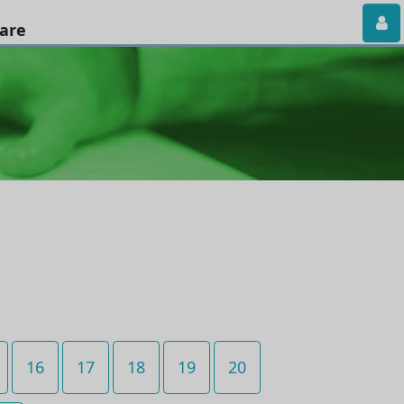
iare
16
17
18
19
20