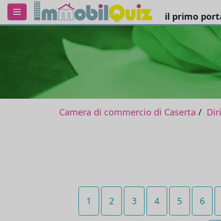
il primo por
Camera di commercio di Caserta
Dir
1
2
3
4
5
6