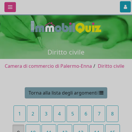
Diritto civile
Camera di commercio di Palermo-Enna
Diritto civile
Torna alla lista degli argomenti
1
2
3
4
5
6
7
8