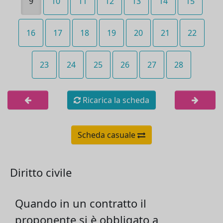
9
10
11
12
13
14
15
16
17
18
19
20
21
22
23
24
25
26
27
28
Ricarica la scheda
Scheda casuale
Diritto civile
Quando in un contratto il
proponente si è obbligato a