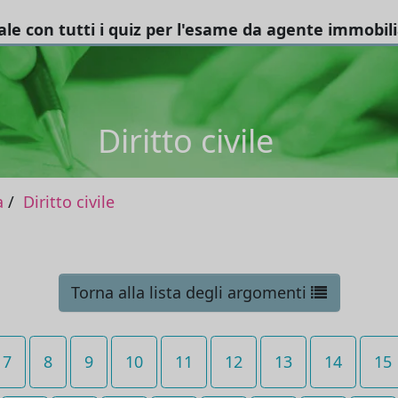
tale con tutti i quiz per l'esame da agente immobil
Diritto civile
a
Diritto civile
Torna alla lista degli argomenti
7
8
9
10
11
12
13
14
15