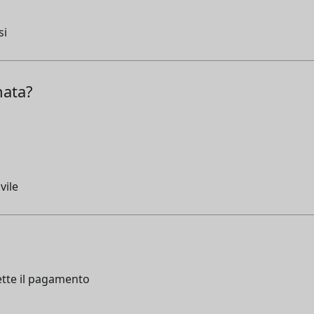
si
nata?
vile
ette il pagamento