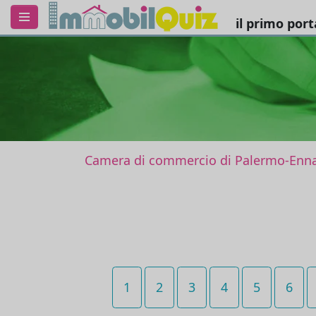
il primo por
Camera di commercio di Palermo-Enn
1
2
3
4
5
6