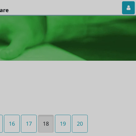
iare
16
17
18
19
20