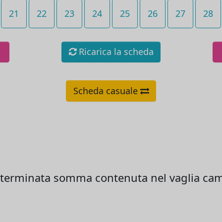
21
22
23
24
25
26
27
28
Ricarica la scheda
Scheda casuale
terminata somma contenuta nel vaglia cam