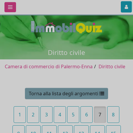
Diritto civile
Camera di commercio di Palermo-Enna
Diritto civile
Torna alla lista degli argomenti
1
2
3
4
5
6
7
8