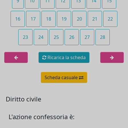
9
10
11
12
13
14
15
16
17
18
19
20
21
22
23
24
25
26
27
28
Ricarica la scheda
Scheda casuale
Diritto civile
L'azione confessoria è: