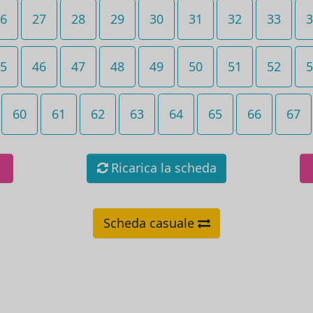
6
27
28
29
30
31
32
33
3
5
46
47
48
49
50
51
52
5
60
61
62
63
64
65
66
67
Ricarica la scheda
Scheda casuale