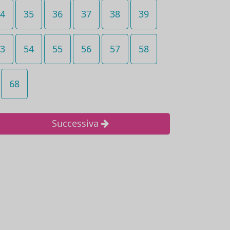
4
35
36
37
38
39
3
54
55
56
57
58
68
Successiva