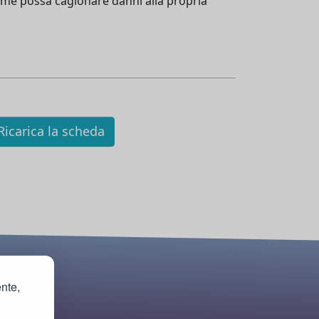
teme possa cagionare danni alla propria
icarica la scheda
ente,