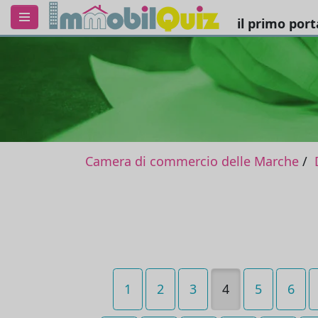
il primo por
Camera di commercio delle Marche
1
2
3
4
5
6