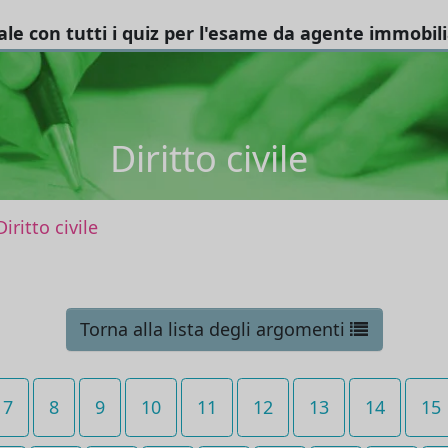
tale con tutti i quiz per l'esame da agente immobil
Diritto civile
Diritto civile
Torna alla lista degli argomenti
7
8
9
10
11
12
13
14
15