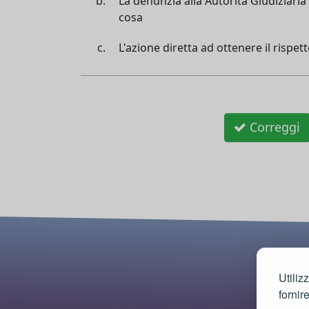
La denunzia alla Autorità Giudiziari
cosa
L'azione diretta ad ottenere il rispett
Correggi
Utiliz
fornir