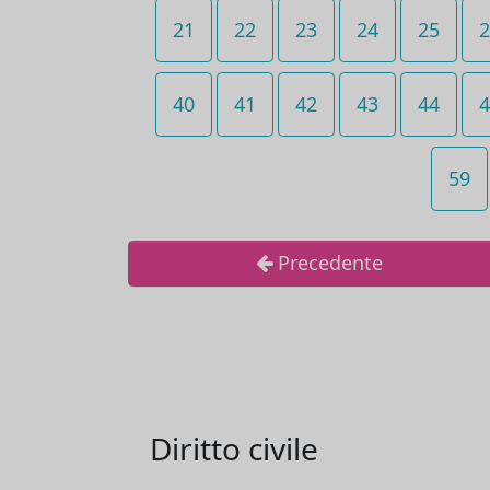
21
22
23
24
25
2
40
41
42
43
44
4
59
Precedente
Diritto civile