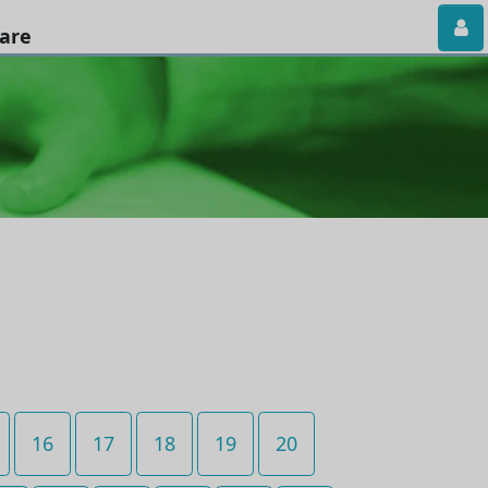
iare
16
17
18
19
20