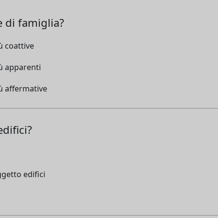
 di famiglia?
ù coattive
ù apparenti
ù affermative
difici?
getto edifici