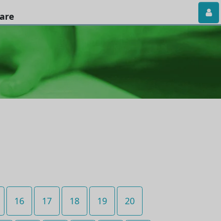
iare
16
17
18
19
20