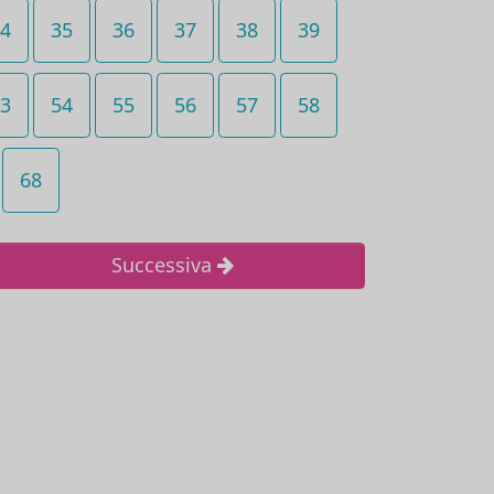
4
35
36
37
38
39
3
54
55
56
57
58
68
Successiva