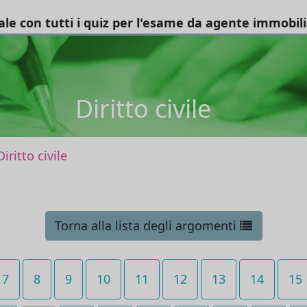
tale con tutti i quiz per l'esame da agente immobil
Diritto civile
Diritto civile
Torna alla lista degli argomenti
7
8
9
10
11
12
13
14
15