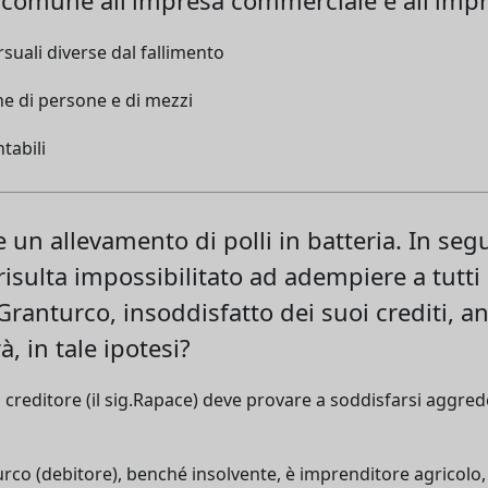
uali diverse dal fallimento
e di persone e di mezzi
tabili
 un allevamento di polli in batteria. In segui
isulta impossibilitato ad adempiere a tutti 
 Granturco, insoddisfatto dei suoi crediti, a
, in tale ipotesi?
l creditore (il sig.Rapace) deve provare a soddisfarsi aggre
nturco (debitore), benché insolvente, è imprenditore agricolo,