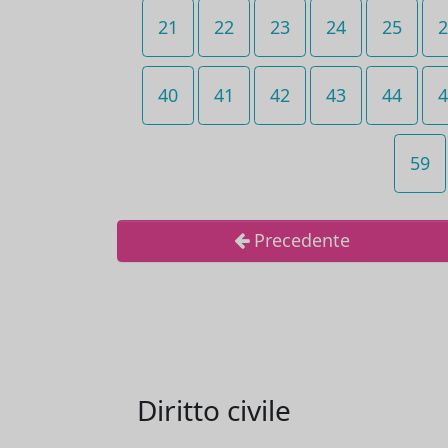
21
22
23
24
25
2
40
41
42
43
44
4
59
Precedente
Diritto civile