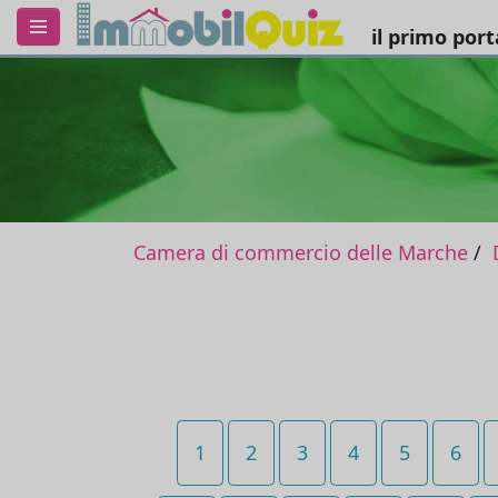
il primo por
Camera di commercio delle Marche
1
2
3
4
5
6