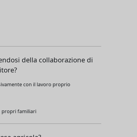
endosi della collaborazione di
itore?
sivamente con il lavoro proprio
 propri familiari
esa agricola?