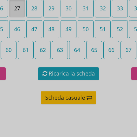
6
27
28
29
30
31
32
33
3
5
46
47
48
49
50
51
52
5
60
61
62
63
64
65
66
67
Ricarica la scheda
Scheda casuale