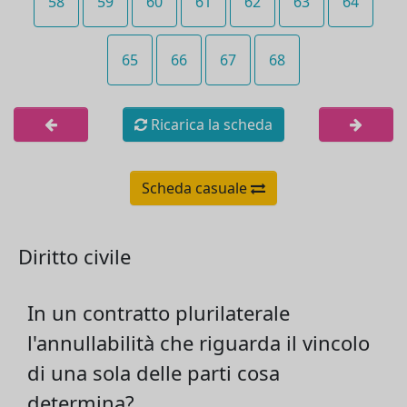
58
59
60
61
62
63
64
65
66
67
68
Ricarica la scheda
Scheda casuale
Diritto civile
In un contratto plurilaterale
l'annullabilità che riguarda il vincolo
di una sola delle parti cosa
determina?