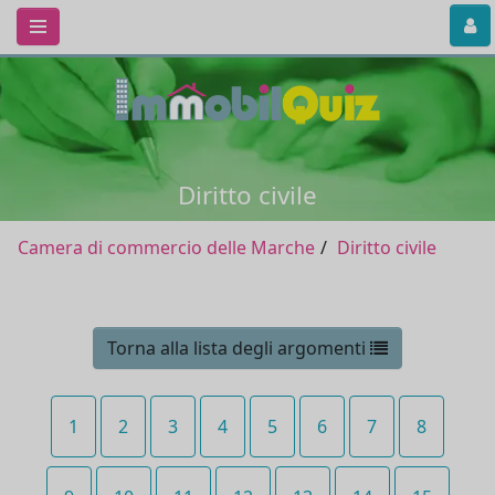
Diritto civile
Camera di commercio delle Marche
Diritto civile
Torna alla lista degli argomenti
1
2
3
4
5
6
7
8