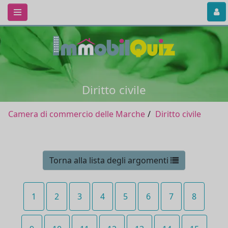
Diritto civile
Camera di commercio delle Marche
Diritto civile
Torna alla lista degli argomenti
1
2
3
4
5
6
7
8