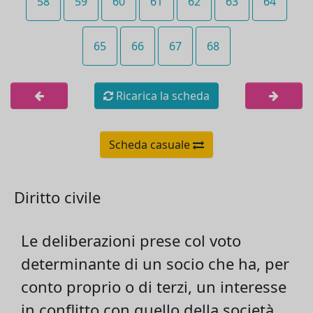
58
59
60
61
62
63
64
65
66
67
68
Ricarica la scheda
Scheda casuale
Diritto civile
Le deliberazioni prese col voto
determinante di un socio che ha, per
conto proprio o di terzi, un interesse
in conflitto con quello della società