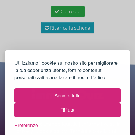
Correggi
Ricarica la scheda
Utilizziamo i cookie sul nostro sito per migliorare
la tua esperienza utente, fornire contenuti
personalizzati e analizzare il nostro traffico.
Accetta tutto
Rifiuta
© 2018-2026 Immobilquiz.it |
Informativa sulla
Preferenze
privacy
·
Cookie policy
·
Termini e condizioni
·