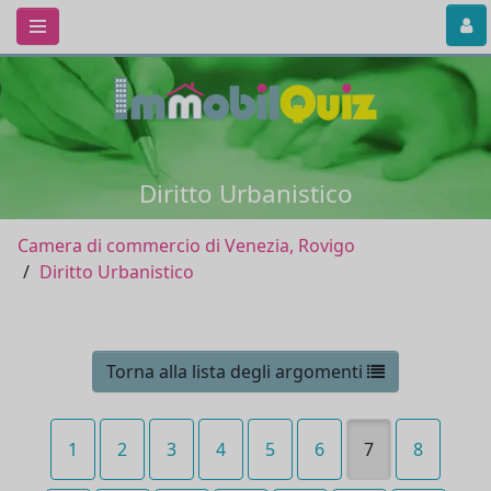
Diritto Urbanistico
Camera di commercio di Venezia, Rovigo
Diritto Urbanistico
Torna alla lista degli argomenti
1
2
3
4
5
6
7
8