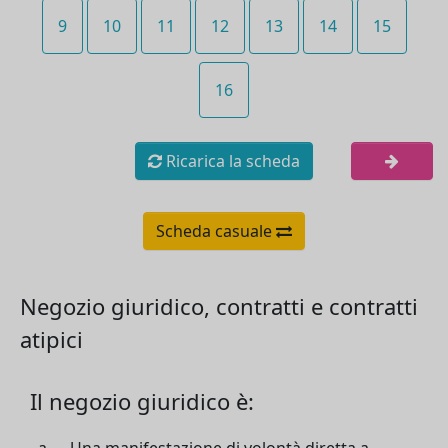
9
10
11
12
13
14
15
16
Ricarica la scheda
Scheda casuale
Negozio giuridico, contratti e contratti
atipici
Il negozio giuridico è: