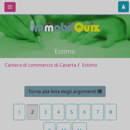
Estimo
Camera di commercio di Caserta
Estimo
Torna alla lista degli argomenti
1
2
3
4
5
6
7
8