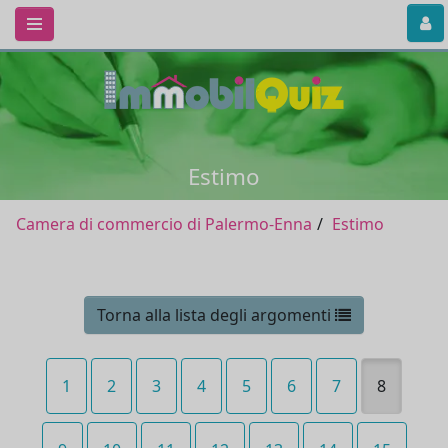
Estimo
Camera di commercio di Palermo-Enna
Estimo
Torna alla lista degli argomenti
1
2
3
4
5
6
7
8