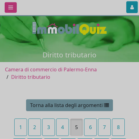
Diritto tributario
Camera di commercio di Palermo-Enna
Diritto tributario
Torna alla lista degli argomenti
1
2
3
4
5
6
7
8