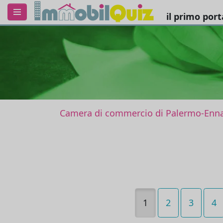
il primo por
Camera di commercio di Palermo-Enn
1
2
3
4