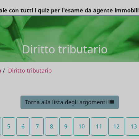
tale con tutti i quiz per l'esame da agente immobil
Diritto tributario
a
Diritto tributario
Torna alla lista degli argomenti
5
6
7
8
9
10
11
12
13