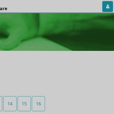
iare
14
15
16