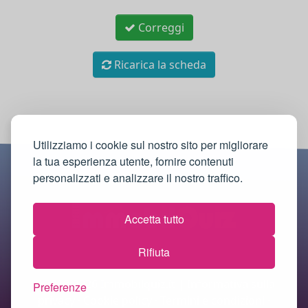
Correggi
Ricarica la scheda
Utilizziamo i cookie sul nostro sito per migliorare
la tua esperienza utente, fornire contenuti
personalizzati e analizzare il nostro traffico.
Accetta tutto
Rifiuta
© 2018-2026 Immobilquiz.it |
Informativa sulla
Preferenze
privacy
·
Cookie policy
·
Termini e condizioni
·