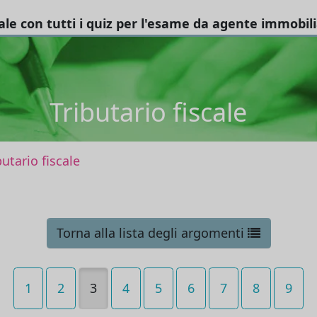
tale con tutti i quiz per l'esame da agente immobil
Tributario fiscale
butario fiscale
Torna alla lista degli argomenti
1
2
3
4
5
6
7
8
9