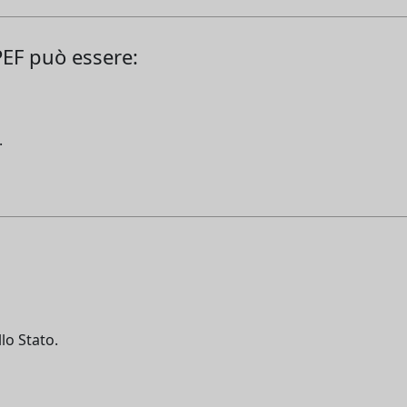
RPEF può essere:
.
llo Stato.