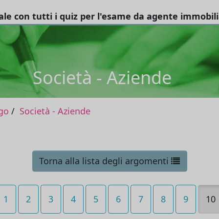
tale con tutti i quiz per l'esame da agente immobil
Società - Aziende
go
Società - Aziende
Torna alla lista degli argomenti
1
2
3
4
5
6
7
8
9
10