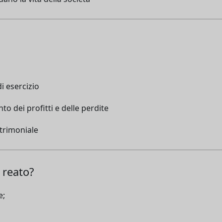
i esercizio
nto dei profitti e delle perdite
atrimoniale
 reato?
e;