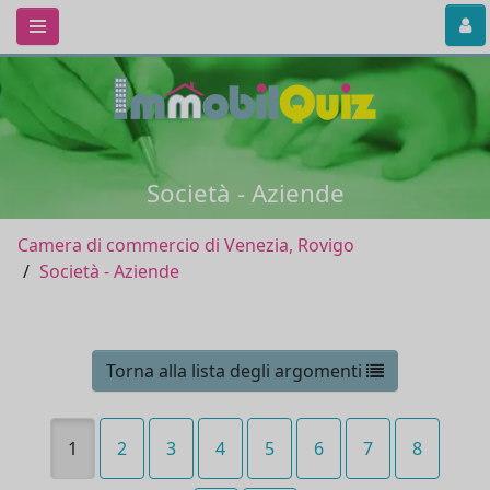
Società - Aziende
Camera di commercio di Venezia, Rovigo
Società - Aziende
Torna alla lista degli argomenti
1
2
3
4
5
6
7
8