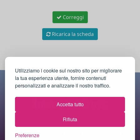
Correggi
Ricarica la scheda
Utilizziamo i cookie sul nostro sito per migliorare
la tua esperienza utente, fornire contenuti
personalizzati e analizzare il nostro traffico.
Accetta tutto
Rifiuta
© 2018-2026 Immobilquiz.it |
Informativa sulla
Preferenze