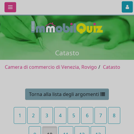
Catasto
Camera di commercio di Venezia, Rovigo
Catasto
Torna alla lista degli argomenti
1
2
3
4
5
6
7
8