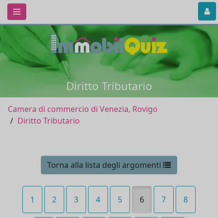
Diritto Tributario
Camera di commercio di Venezia, Rovigo
Diritto Tributario
Torna alla lista degli argomenti
1
2
3
4
5
6
7
8