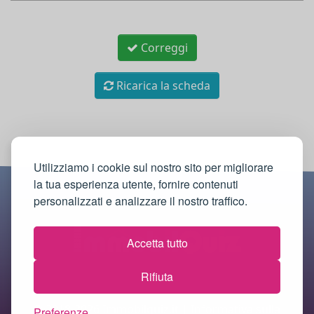
Correggi
Ricarica la scheda
Utilizziamo i cookie sul nostro sito per migliorare
la tua esperienza utente, fornire contenuti
personalizzati e analizzare il nostro traffico.
Accetta tutto
Rifiuta
© 2018-2026 Immobilquiz.it |
Informativa sulla
Preferenze