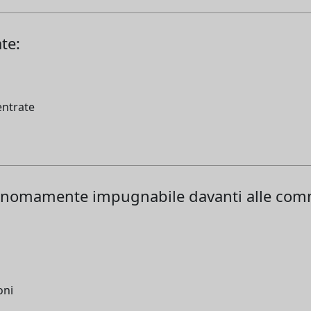
te:
 entrate
tonomamente impugnabile davanti alle comm
oni