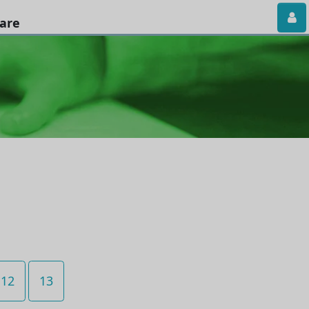
iare
12
13