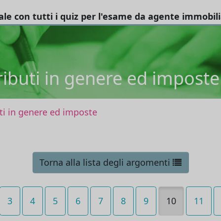
tale con tutti i quiz per l'esame da agente immobil
ributi in genere ed imposte
ti in genere ed imposte
Torna alla lista degli argomenti
3
4
5
6
7
8
9
10
11