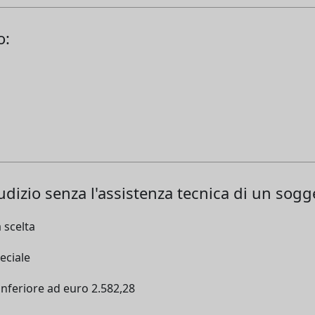
o:
udizio senza l'assistenza tecnica di un sogge
 scelta
peciale
 inferiore ad euro 2.582,28