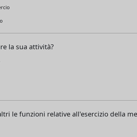
ercio
io
e la sua attività?
e
tri le funzioni relative all'esercizio della m