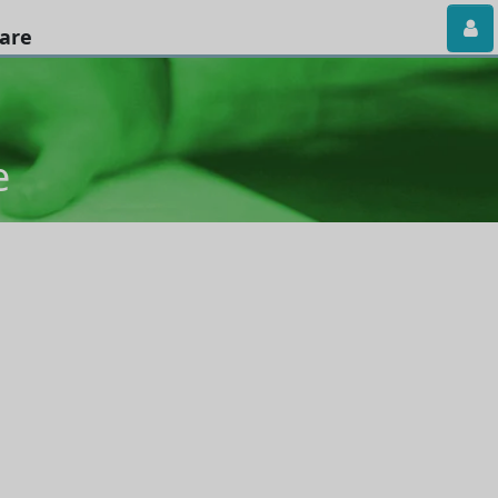
iare
e