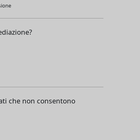
sione
mediazione?
eati che non consentono