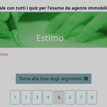
tale con tutti i quiz per l'esame da agente immobil
Estimo
timo
Torna alla lista degli argomenti
1
2
3
4
5
6
7
8