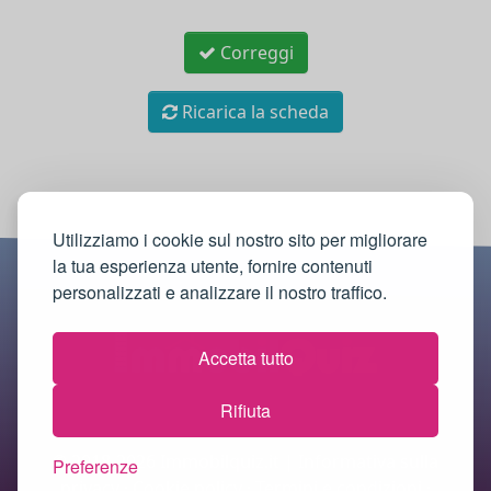
Correggi
Ricarica la scheda
Utilizziamo i cookie sul nostro sito per migliorare
la tua esperienza utente, fornire contenuti
personalizzati e analizzare il nostro traffico.
Accetta tutto
Rifiuta
© 2018-2026 Immobilquiz.it |
Informativa sulla
Preferenze
privacy
·
Cookie policy
·
Termini e condizioni
·