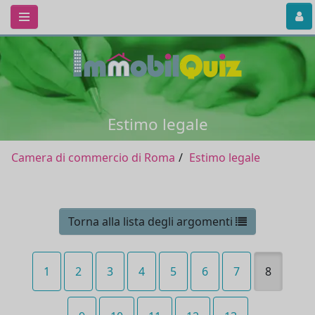
Estimo legale
Camera di commercio di Roma
Estimo legale
Torna alla lista degli argomenti
1
2
3
4
5
6
7
8