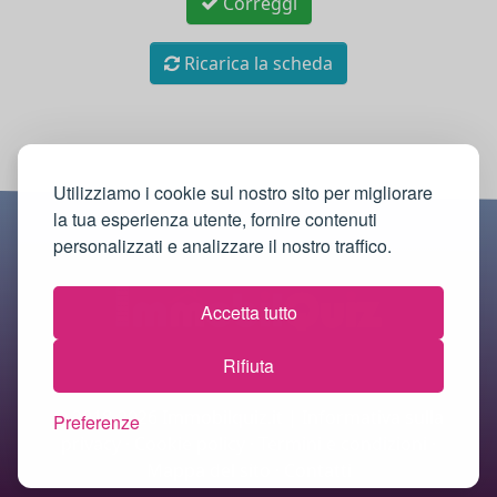
Correggi
Ricarica la scheda
Utilizziamo i cookie sul nostro sito per migliorare
la tua esperienza utente, fornire contenuti
personalizzati e analizzare il nostro traffico.
Accetta tutto
Rifiuta
© 2018-2026 Immobilquiz.it |
Informativa sulla
Preferenze
privacy
·
Cookie policy
·
Termini e condizioni
·
Mappa del sito
·
Contatti