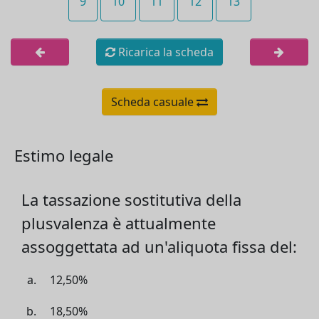
9
10
11
12
13
Ricarica la scheda
Scheda casuale
Estimo legale
La tassazione sostitutiva della
plusvalenza è attualmente
assoggettata ad un'aliquota fissa del:
12,50%
18,50%