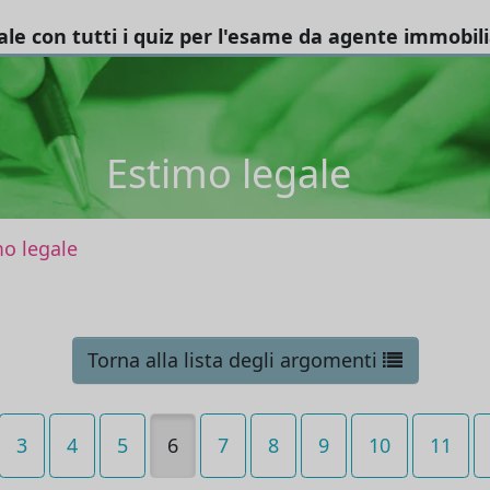
tale con tutti i quiz per l'esame da agente immobil
Estimo legale
mo legale
Torna alla lista degli argomenti
3
4
5
6
7
8
9
10
11