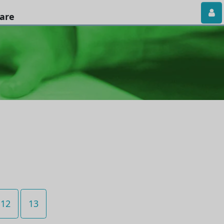
iare
12
13