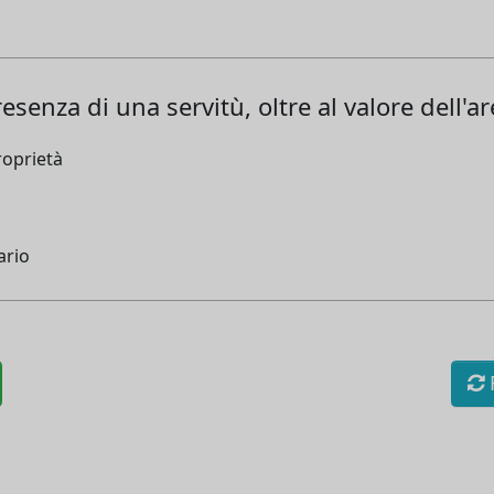
esenza di una servitù, oltre al valore dell'a
roprietà
ario
R