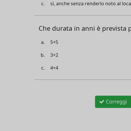
sì, anche senza renderlo noto al loc
Che durata in anni è prevista p
5+5
3+2
4+4
Correggi