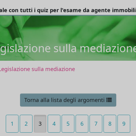
tale con tutti i quiz per l'esame da agente immobil
gislazione sulla mediazion
Legislazione sulla mediazione
Torna alla lista degli argomenti
1
2
3
4
5
6
7
8
9