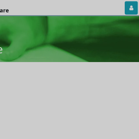
iare
e